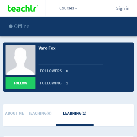
Courses
Sign in
Offline
Varo Fox
FOLLOWERS
0
FOLLOWING
1
FOLLOW
ABOUT ME
TEACHING(0)
LEARNING(1)