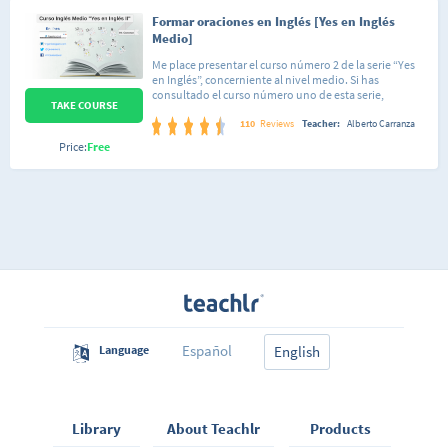
Formar oraciones en Inglés [Yes en Inglés
Medio]
Me place presentar el curso número 2 de la serie “Yes
en Inglés”, concerniente al nivel medio. Si has
consultado el curso número uno de esta serie,
TAKE COURSE
entonces sabes que en él se tratan temas bastante
básicos del idioma de una forma en que se facilita al
110
Reviews
Teacher:
Alberto Carranza
lector la gran tarea de aprender inglés. El autor de este
Price:
Free
curso tiene conocimiento de que hay personas que
empiezan desde un nivel muy bajo en el idioma inglés
y por ello pone a disposición explicaciones detalladas
hacia este sector de la población. En este nuevo nivel
se indican las formas correctas de hacer las estructuras
gramaticales y, por tanto, se utilizará mucho de lo visto
en el curso básico. Esencialmente se va a trabajar con el
tipo de oraciones que podemos estructurar
dependiendo de las formas en que queramos
formularlas, ya sean afirmativas, negativas o
interrogativas (preguntas) y también de los tiempos
presente, pasado y futuro.
Español
Language
English
Library
About Teachlr
Products