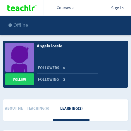
Courses
Sign in
Offline
Angela lossio
FOLLOWERS
0
FOLLOWING
2
FOLLOW
ABOUT ME
TEACHING(0)
LEARNING(2)