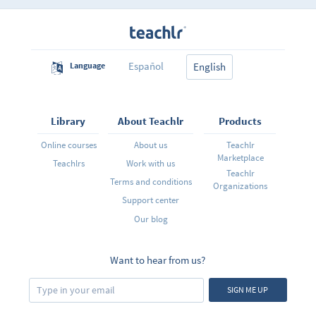
tipo de oraciones que podemos estructurar
dependiendo de las formas en que queramos
formularlas, ya sean afirmativas, negativas o
interrogativas (preguntas) y también de los tiempos
presente, pasado y futuro.
Español
Language
English
Library
About Teachlr
Products
Online courses
About us
Teachlr
Marketplace
Teachlrs
Work with us
Teachlr
Terms and conditions
Organizations
Support center
Our blog
Want to hear from us?
SIGN ME UP