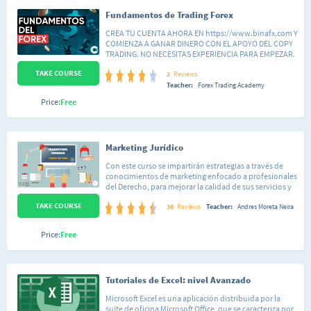
Fundamentos de Trading Forex
CREA TU CUENTA AHORA EN https://www.binafx.com Y
COMIENZA A GANAR DINERO CON EL APOYO DEL COPY
TRADING. NO NECESITAS EXPERIENCIA PARA EMPEZAR.
Puedes ganar dinero desde el primer día. Solo tienes
TAKE COURSE
que copiar las operaciones de otros traders expertos.
2
Reviews
Hay más de 6,000 traders que puedes copiar sus
Teacher:
Forex Trading Academy
operaciones. Se parte de la comunidad de traders
Price:
Free
rentables. En este curso aprenderás los pasos básicos y
esenciales para entender los mercados bursátiles. Te
deseamos lo mejor.
Marketing Jurídico
Con este curso se impartirán estrategias a través de
conocimientos de marketing enfocado a profesionales
del Derecho, para mejorar la calidad de sus servicios y
generen más y mejores clientes. Para lograrlo vamos a
TAKE COURSE
aprender con material 100% auditovisual e interactivo,
38
Reviews
Teacher:
Andres Moreta Neira
las siguientes lecciones: 1. Marketing de Servicios2.
Marketing Jurídico3. El Cliente del Abogado4. Los
Price:
Free
Honorarios Profesionales5. Ganas Más y Fidelizar
Clientes6. Marca Personal del Abogado
Tutoriales de Excel: nivel Avanzado
Microsoft Excel es una aplicación distribuida por la
suite de oficina Microsoft Office, que se caracteriza por