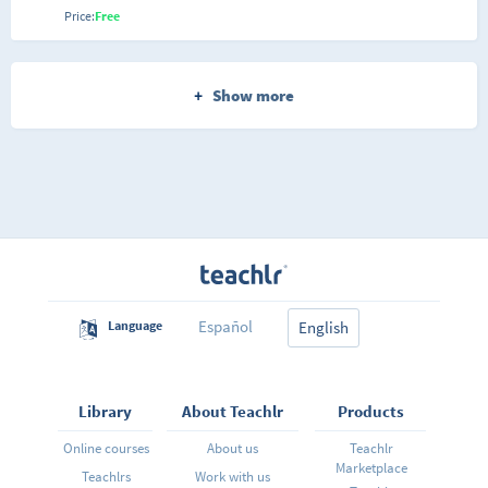
hojas de cálculo y organizadas de forma tal que
Price:
Free
puedas seguir el curso de una forma lineal y sencilla,
así como saltar a una lección en específico que te
enseñe a hacer la acción que estás interesado en
realizar en tu hoja de cálculo. Cada lección está
orientada a resolver un problema en específico,
+
Show more
permitiéndote realizarlas de manera correcta y sin
mucho esfuerzo desde tu programa. Las lecciones
ofrecen trucos para usuarios "intermedios" de
Microsoft Excel, asumiendo que los estudiantes ya
tienen una noción básica de cómo funciona Microsoft
Excel, sin embargo, contiene mucha información de
interés para los usuarios avanzados. Algunos de los
temas a tratar serán explicar la diferencia entre
"contar" y "conteo numérico," Cómo convertir el
resultado de una función para texto sin formato y
cómo rellenar una fila o columna con una lista de
nombres. También hay un montón de consejos sobre
funciones útiles y operaciones muy repetidas.
Español
Language
English
Library
About Teachlr
Products
Online courses
About us
Teachlr
Marketplace
Teachlrs
Work with us