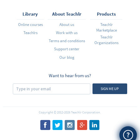
Library
About Teachlr
Products
Online courses
About us
Teachlr
Marketplace
Teachlrs
Work with us
Teachlr
Terms and conditions
Organizations
Support center
Our blog
Want to hear from us?
SIGN ME UP
Copyright © 2012-2026 Teachlr Corporation.