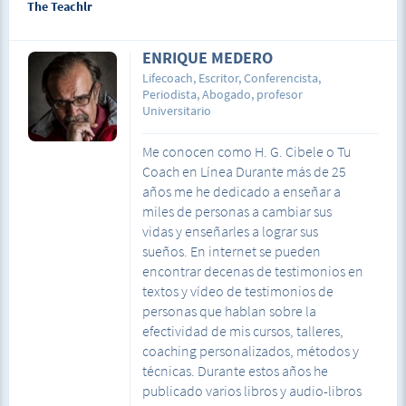
The Teachlr
sistema inmunológico a estímulos externos. Re-
entre otras.
programación del cerebro para que el sistema
inmunológico reacciones de forma normal.
ENRIQUE MEDERO
Aplicación guiada de Técnica de PNL para disminuir
y eliminar alergias. Con esta técnica se enseña al
Lifecoach, Escritor, Conferencista,
sistema inmunológico a evitar reaccionar de
Periodista, Abogado, profesor
manera exagerada ante un estímulo externo.
Universitario
Normalmente, la alergia es una respuesta
exagerada de este sistema a un elemento externo.
Me conocen como H. G. Cibele o Tu
Coach en Línea Durante más de 25
años me he dedicado a enseñar a
miles de personas a cambiar sus
vidas y enseñarles a lograr sus
sueños. En internet se pueden
encontrar decenas de testimonios en
textos y vídeo de testimonios de
personas que hablan sobre la
efectividad de mis cursos, talleres,
coaching personalizados, métodos y
técnicas. Durante estos años he
publicado varios libros y audio-libros