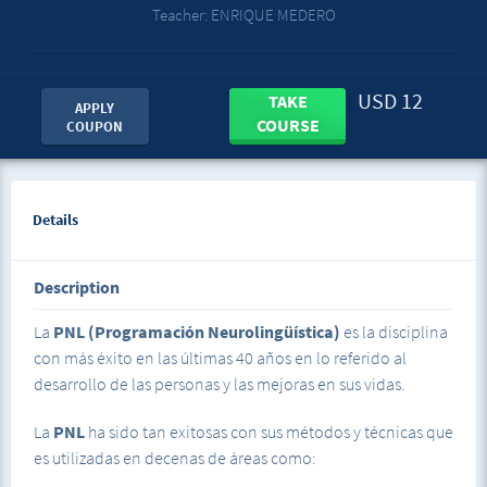
Teacher: ENRIQUE MEDERO
USD 12
TAKE
APPLY
COURSE
COUPON
Details
Description
La
PNL (Programación Neurolingüística)
es la disciplina
con más éxito en las últimas 40 años en lo referido al
desarrollo de las personas y las mejoras en sus vidas.
La
PNL
ha sido tan exitosas con sus métodos y técnicas que
es utilizadas en decenas de áreas como: