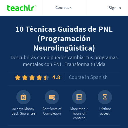
Courses
Sign in
10 Técnicas Guiadas de PNL
(Programación
Neurolingüística)
Descubrirás cómo puedes cambiar tus programas
mentales con PNL. Transforma tu Vida
4.8
Course in Spanish
30 days Money
Certificate of
More than 2
Lifetime
Back Guarantee
Completion
hours of
access
content