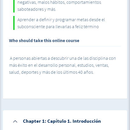
negativas, malos hábitos, comportamientos
Autoestima.
saboteadores y más.
Lograr metas.
Aprender a definir y programar metas desde el
subconsciente para llevarlas a feliz término
Resolver problemas con otras personas.
Who should take this online course
Cambiar malo hábitos.
Crear buenos hábitos.
A personas abiertas a descubrir una de las disciplina con
más éxito en el desarrollo personal, estudios, ventas,
Tener voluntad.
salud, deportes y más de los últimos 40 años.
Aliviar dolor
Combatir el estrés
Aliviar alergias y mucho más.
Cada clase explica el por que de la
técnica de PNL
y
Chapter 1: Capítulo 1. Introducción
contiene la
Técnica de PNL
explicada y guiada por la voz