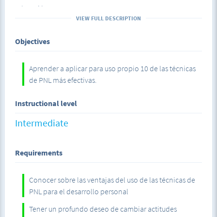
Educación
VIEW FULL DESCRIPTION
Deportes
Objectives
Ventas
Aprender a aplicar para uso propio 10 de las técnicas
Seducción
de PNL más efectivas.
Publicidad
Instructional level
Desarrollo personal entre otros.
Intermediate
En este curso, se te enseña, para uso personal, 10 de las
mejores
Técnicas de PNL
(
Programación
Requirements
Neurolingüística
) para mejorar y activar lo siguiente:
Conocer sobre las ventajas del uso de las técnicas de
Usar cualidades
PNL para el desarrollo personal
Motivación.
Tener un profundo deseo de cambiar actitudes