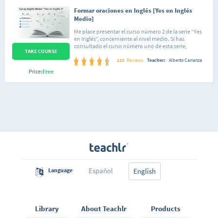
Formar oraciones en Inglés [Yes en Inglés
Medio]
Me place presentar el curso número 2 de la serie “Yes
en Inglés”, concerniente al nivel medio. Si has
consultado el curso número uno de esta serie,
TAKE COURSE
entonces sabes que en él se tratan temas bastante
básicos del idioma de una forma en que se facilita al
110
Reviews
Teacher:
Alberto Carranza
lector la gran tarea de aprender inglés. El autor de este
Price:
Free
curso tiene conocimiento de que hay personas que
empiezan desde un nivel muy bajo en el idioma inglés
y por ello pone a disposición explicaciones detalladas
hacia este sector de la población. En este nuevo nivel
se indican las formas correctas de hacer las estructuras
gramaticales y, por tanto, se utilizará mucho de lo visto
en el curso básico. Esencialmente se va a trabajar con el
tipo de oraciones que podemos estructurar
dependiendo de las formas en que queramos
formularlas, ya sean afirmativas, negativas o
interrogativas (preguntas) y también de los tiempos
presente, pasado y futuro.
Español
Language
English
Library
About Teachlr
Products