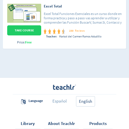
Excel Total
Excel Total Funciones Esenciales es un curso donde en
forma practica y paso a paso vas aprender a utilizar y
comprender las Función BuscarV, Sumar.Si, Contar.si y
la función lógica Si. Aprenderás a utilizar estas
TAKE COURSE
funciones a través de ejercicios prácticos. Ademas vas
230
Reviews
aprender a crear tablas a utilizarlas de forma eficiente.
Teacher:
Marisol del Carmen Ramos Astudillo
También vamos a desarrollar un ejercicio practico un
Price:
Free
Gestor Inventario que tu puedes modificar según tus
necesidades. Lo mas importante compartiré contigo
material de apoyo.
Español
Language
English
Library
About Teachlr
Products