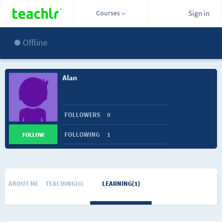
Courses
Sign in
Offline
Alan
FOLLOWERS
0
FOLLOWING
1
FOLLOW
ABOUT ME
TEACHING(0)
LEARNING(1)