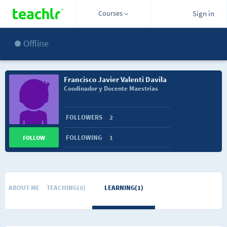
Courses
Sign in
Offline
Francisco Javier Valenti Davila
Coodinador y Docente Maestrías
FOLLOWERS
2
FOLLOWING
1
FOLLOW
ABOUT ME
TEACHING(0)
LEARNING(1)