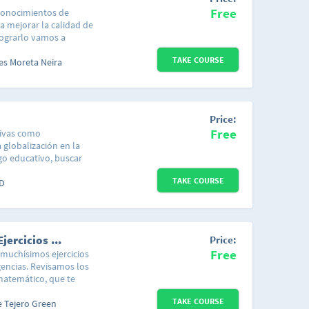
Free
 conocimientos de
a mejorar la calidad de
lograrlo vamos a
, las siguientes
TAKE COURSE
co3. El Cliente del
es Moreta Neira
 Fidelizar Clientes6.
Price:
Free
tivas como
 globalización en la
zgo educativo, buscar
tégico en ejecución
TAKE COURSE
uación, la toma de
D
cias relativas a la
en el aula”, está
da en el XXXII Seminario
iderazgo y Educación de
Razonamiento Matemático para Todos - Ejercicios Resueltos
Price:
 que alude la evolución
Free
muchísimos ejercicios
n los 80 se distinguía
igencias. Revisamos los
nalista y burocrática
atemático, que te
atención en líderes que
versidad. Si te estás
tégicamente, repensando
TAKE COURSE
urso, es para ti.
e Tejero Green
posible el crecimiento,