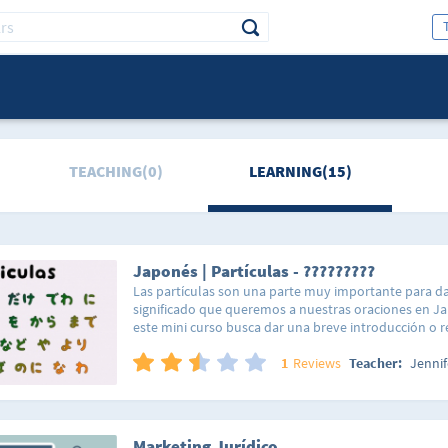
TEACHING(0)
LEARNING(15)
Japonés | Partículas - ?????????
Las partículas son una parte muy importante para dar
significado que queremos a nuestras oraciones en Ja
este mini curso busca dar una breve introducción o r
partículas ????????? del Japonés con videos de la A
online que incluyen explicación sobre su escritura, le
1
Reviews
Teacher:
Jennif
oración y función.
Marketing Jurídico