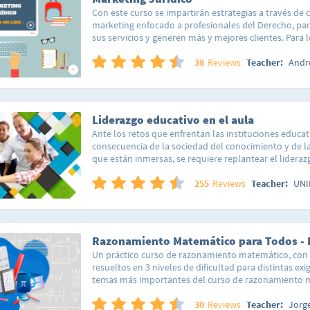
Con este curso se impartirán estrategias a través de
marketing enfocado a profesionales del Derecho, par
sus servicios y generen más y mejores clientes. Para 
aprender con material 100% auditovisual e interactivo
lecciones: 1. Marketing de Servicios2. Marketing Jurídi
38
Reviews
Teacher:
Andr
Abogado4. Los Honorarios Profesionales5. Ganas Más y
Marca Personal del Abogado
Liderazgo educativo en el aula
Ante los retos que enfrentan las instituciones educa
consecuencia de la sociedad del conocimiento y de la
que están inmersas, se requiere replantear el lidera
líderes que consigan traducir el planteamiento estra
operacional, función que engloba el análisis de la sit
255
Reviews
Teacher:
UNI
decisiones, la capacidad de persuasión y las competen
gestión de personas. Este curso “liderazgo educativo 
basado en la ponencia de Gros et al (2013), presenta
Interuniversitario de Teoría de la Educación sobre L
la Universidad de Cantabria, Santander España, en la
Un práctico curso de razonamiento matemático, con 
que ha tenido el Liderazgo en distintas décadas, así e
resueltos en 3 niveles de dificultad para distintas ex
por buscar líderes controladores con una visión racio
temas más importantes del curso de razonamiento m
de las organizaciones, en tanto en los 90 centran la 
servirán en la escuela, y como preparación para la uni
tuvieran la capacidad de planificar y ejecutar estra
preparando para ingresar a alguna universidad, este c
30
Reviews
Teacher:
Jorg
conceptos, innovando en la organización y haciendo 