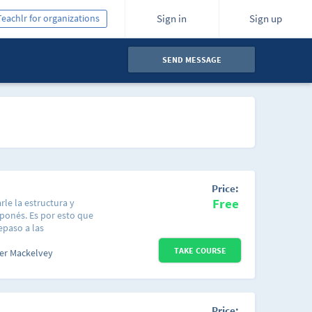
Teachlr for organizations
Sign in
Sign up
SEND MESSAGE
Price:
Free
le la estructura y
ponés. Es por esto que
epaso a las
cademia de japonés
TAKE COURSE
ctura, ubicación en la
er Mackelvey
Price: