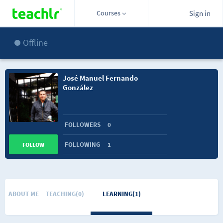
Courses
Sign in
Offline
José Manuel Fernando
González
FOLLOWERS
0
FOLLOWING
1
FOLLOW
ABOUT ME
TEACHING(0)
LEARNING(1)