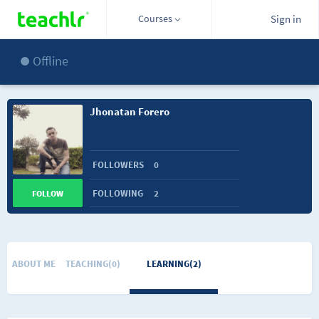
Courses
Sign in
Offline
Jhonatan Forero
FOLLOWERS
0
FOLLOWING
2
FOLLOW
ABOUT ME
TEACHING(0)
LEARNING(2)