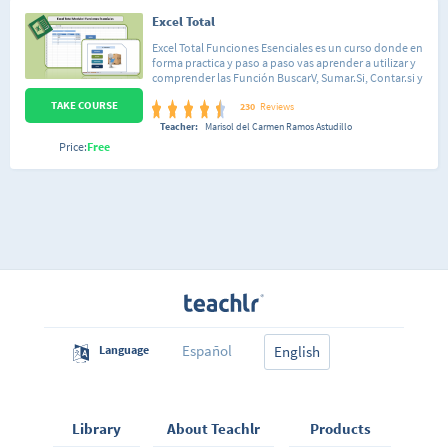
Excel Total
Excel Total Funciones Esenciales es un curso donde en
forma practica y paso a paso vas aprender a utilizar y
comprender las Función BuscarV, Sumar.Si, Contar.si y
la función lógica Si. Aprenderás a utilizar estas
TAKE COURSE
funciones a través de ejercicios prácticos. Ademas vas
230
Reviews
aprender a crear tablas a utilizarlas de forma eficiente.
Teacher:
Marisol del Carmen Ramos Astudillo
También vamos a desarrollar un ejercicio practico un
Price:
Free
Gestor Inventario que tu puedes modificar según tus
necesidades. Lo mas importante compartiré contigo
material de apoyo.
Español
Language
English
Library
About Teachlr
Products