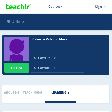
Courses
Sign in
Offline
Roberto Patricio Mora
FOLLOWERS
0
FOLLOWING
1
FOLLOW
ABOUT ME
TEACHING(0)
LEARNING(1)