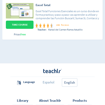
Excel Total
Excel Total Funciones Esenciales es un curso donde en
forma practica y paso a paso vas aprender a utilizar y
comprender las Función BuscarV, Sumar.Si, Contar.si y
la función lógica Si. Aprenderás a utilizar estas
TAKE COURSE
funciones a través de ejercicios prácticos. Ademas vas
230
Reviews
aprender a crear tablas a utilizarlas de forma eficiente.
Teacher:
Marisol del Carmen Ramos Astudillo
También vamos a desarrollar un ejercicio practico un
Price:
Free
Gestor Inventario que tu puedes modificar según tus
necesidades. Lo mas importante compartiré contigo
material de apoyo.
Español
Language
English
Library
About Teachlr
Products