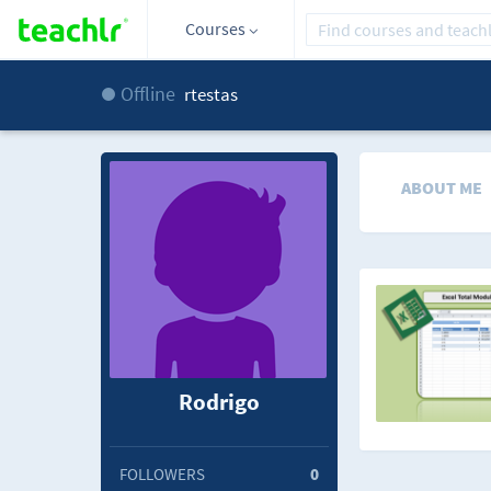
Courses
Offline
rtestas
ABOUT ME
Rodrigo
FOLLOWERS
0