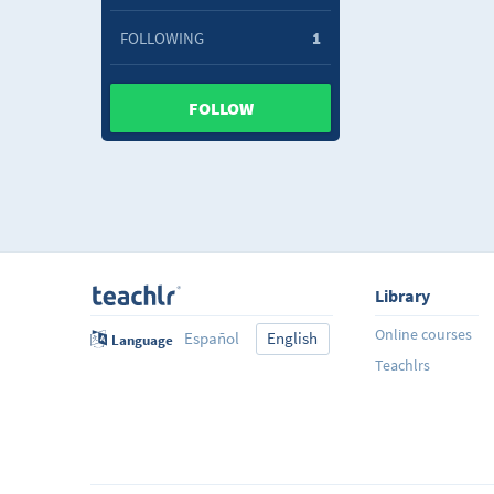
FOLLOWING
1
FOLLOW
Library
Online courses
Español
English
Language
Teachlrs