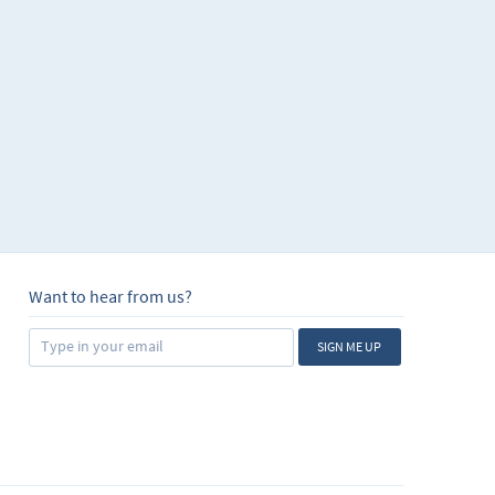
Want to hear from us?
SIGN ME UP