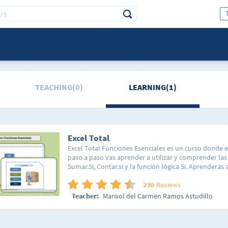
TEACHING(0)
LEARNING(1)
Excel Total
Excel Total Funciones Esenciales es un curso donde e
paso a paso vas aprender a utilizar y comprender las
Sumar.Si, Contar.si y la función lógica Si. Aprenderás a
funciones a través de ejercicios prácticos. Ademas va
tablas a utilizarlas de forma eficiente. También vamo
230
Reviews
ejercicio practico un Gestor Inventario que tu puede
Teacher:
Marisol del Carmen Ramos Astudillo
necesidades. Lo mas importante compartiré contig