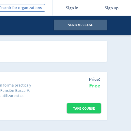
Teachlr for organizations
Sign in
Sign up
SEND MESSAGE
Price:
Free
n forma practica y
 Función BuscarV,
 utilizar estas
s aprender a crear
s a desarrollar un
TAKE COURSE
s modificar según tus
o material de apoyo.