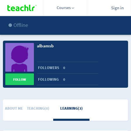
Courses
Sign in
Offline
albamsb
FOLLOWERS
0
FOLLOWING
0
FOLLOW
ABOUT ME
TEACHING(0)
LEARNING(3)