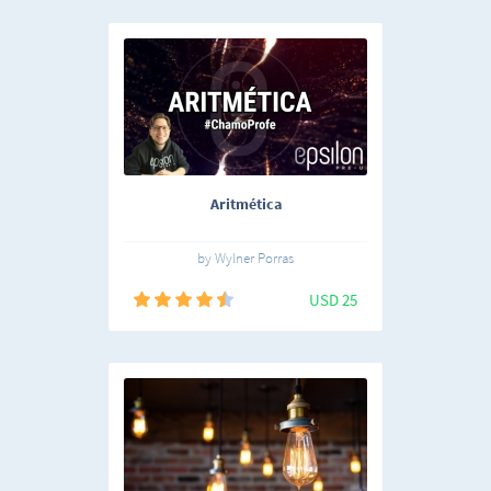
Aritmética
by Wylner Porras
USD 25