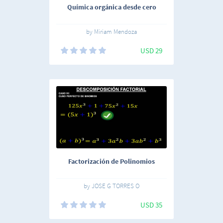
Química orgánica desde cero
by Miriam Mendoza
USD 29
Factorización de Polinomios
by JOSE G TORRES O
USD 35