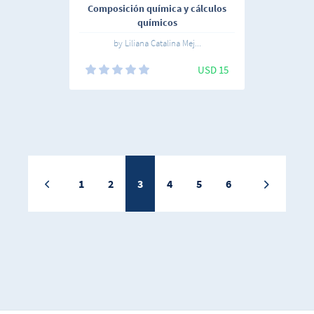
Composición química y cálculos
químicos
by Liliana Catalina Mej...
USD 15
1
2
3
4
5
6